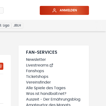
ANMELDEN
3. Liga
JBLH
FAN-SERVICES
Newsletter
Livestreams
HTIGUNGSSTATUS WIRD GELADEN
MEINE TEAMS“ HINZUFÜGEN
Fanshops
Ticketshops
Vereinsfinder
Alle Spiele des Tages
Was ist handball.net?
Auszeit - Der Ernährungsblog
Amateurtor des Monats