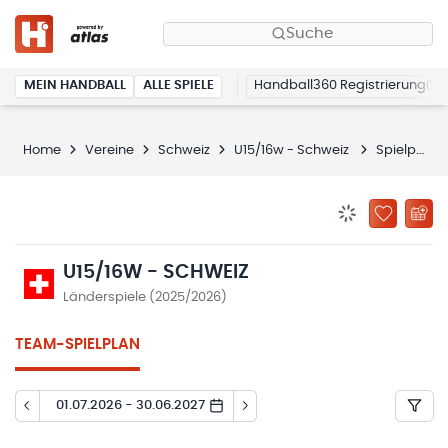
Suche
MEIN HANDBALL
ALLE SPIELE
Handball360 Registrierung
Home
Vereine
Schweiz
U15/16w - Schweiz
Spielplan
BENACHRICHTIG
ZU „MEINE
U15/16W - SCHWEIZ
Länderspiele (2025/2026)
TEAM-SPIELPLAN
01.07.2026 - 30.06.2027