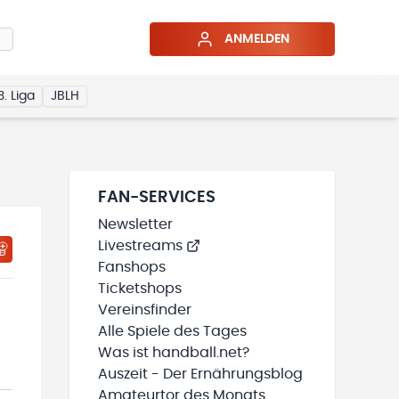
ANMELDEN
3. Liga
JBLH
FAN-SERVICES
Newsletter
Livestreams
HTIGUNGSSTATUS WIRD GELADEN
MEINE TEAMS“ HINZUFÜGEN
Fanshops
Ticketshops
Vereinsfinder
Alle Spiele des Tages
Was ist handball.net?
Auszeit - Der Ernährungsblog
Amateurtor des Monats