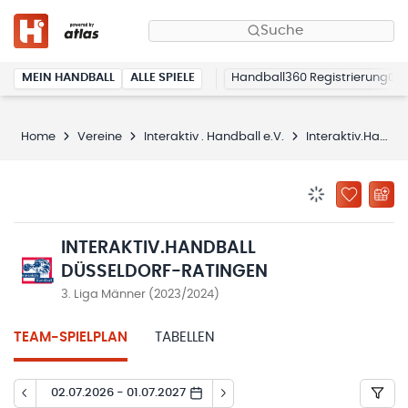
Suche
MEIN HANDBALL
ALLE SPIELE
Handball360 Registrierung
Home
Vereine
Interaktiv . Handball e.V.
Interaktiv.Handball Düsseldorf-Ratingen
BENACHRICHTIG
ZU „MEINE
INTERAKTIV.HANDBALL
DÜSSELDORF-RATINGEN
3. Liga Männer (2023/2024)
TEAM-SPIELPLAN
TABELLEN
02.07.2026 - 01.07.2027