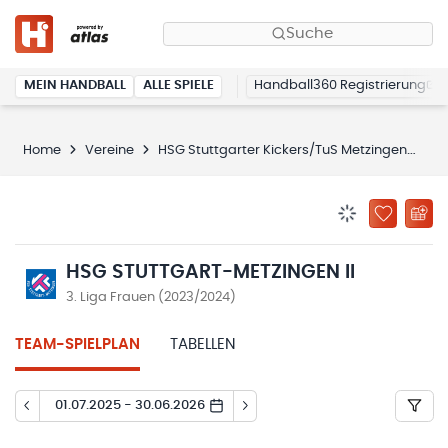
Suche
MEIN HANDBALL
ALLE SPIELE
Handball360 Registrierung
Home
Vereine
HSG Stuttgarter Kickers/TuS Metzingen
HS
BENACHRICHTIG
ZU „MEINE
HSG STUTTGART-METZINGEN II
3. Liga Frauen (2023/2024)
TEAM-SPIELPLAN
TABELLEN
01.07.2025 - 30.06.2026