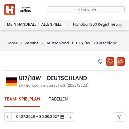
Suche
MEIN HANDBALL
ALLE SPIELE
Handball360 Registrierung
Home
Vereine
Deutschland
U17/18w - Deutschland
Sp
BENACHRICHTIG
ZU „MEINE
U17/18W - DEUTSCHLAND
EHF Europameisterschaft (2025/2026)
TEAM-SPIELPLAN
TABELLEN
01.07.2026 - 30.06.2027