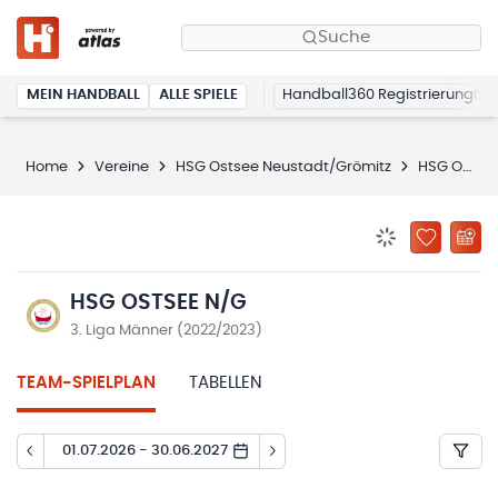
Suche
MEIN HANDBALL
ALLE SPIELE
Handball360 Registrierung
Home
Vereine
HSG Ostsee Neustadt/Grömitz
HSG Ostsee N/G
BENACHRICHTIG
ZU „MEINE
HSG OSTSEE N/G
3. Liga Männer (2022/2023)
TEAM-SPIELPLAN
TABELLEN
01.07.2026 - 30.06.2027