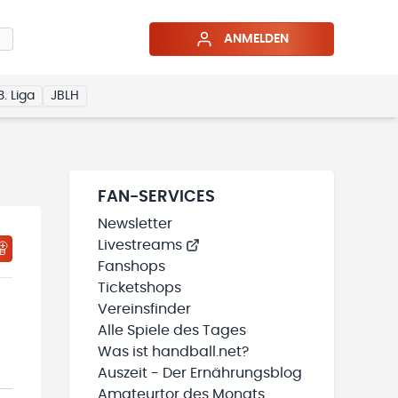
ANMELDEN
3. Liga
JBLH
FAN-SERVICES
Newsletter
Livestreams
HTIGUNGSSTATUS WIRD GELADEN
MEINE TEAMS“ HINZUFÜGEN
Fanshops
Ticketshops
Vereinsfinder
Alle Spiele des Tages
Was ist handball.net?
Auszeit - Der Ernährungsblog
Amateurtor des Monats