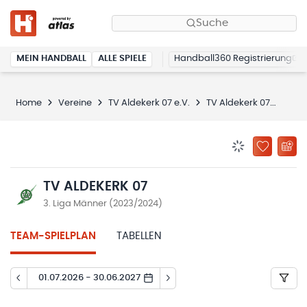
Suche
MEIN HANDBALL
ALLE SPIELE
Handball360 Registrierung
Home
Vereine
TV Aldekerk 07 e.V.
TV Aldekerk 07
Spie
BENACHRICHTIG
ZU „MEINE
TV ALDEKERK 07
3. Liga Männer (2023/2024)
TEAM-SPIELPLAN
TABELLEN
01.07.2026 - 30.06.2027