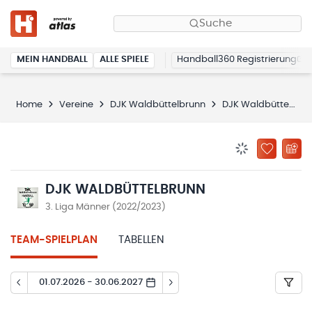
Suche
MEIN HANDBALL
ALLE SPIELE
Handball360 Registrierung
Home
Vereine
DJK Waldbüttelbrunn
DJK Waldbüttelbrunn
BENACHRICHTIG
ZU „MEINE
DJK WALDBÜTTELBRUNN
3. Liga Männer (2022/2023)
TEAM-SPIELPLAN
TABELLEN
01.07.2026 - 30.06.2027