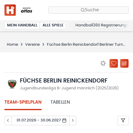
Suche
MEIN HANDBALL
ALLE SPIELE
Handball360 Registrierung
Home
Vereine
Füchse Berlin Reinickendorf Berliner Turn- und Sportverein von 1891 e.V.
BENACHRICHTIG
ZU „MEINE
FÜCHSE BERLIN REINICKENDORF
Jugendbundesliga B-Jugend männlich (2025/2026)
TEAM-SPIELPLAN
TABELLEN
01.07.2026 - 30.06.2027