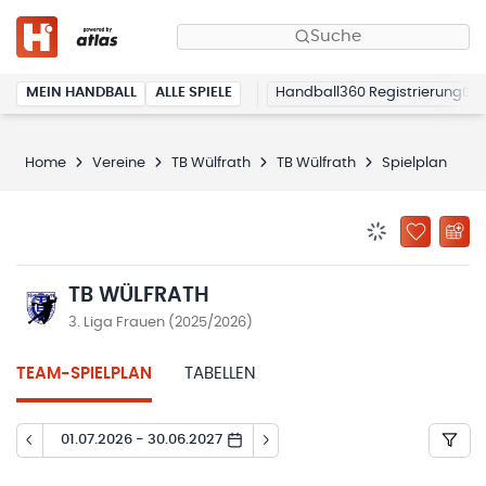
Suche
MEIN HANDBALL
ALLE SPIELE
Handball360 Registrierung
Home
Vereine
TB Wülfrath
TB Wülfrath
Spielplan
BENACHRICHTIG
ZU „MEINE
TB WÜLFRATH
3. Liga Frauen (2025/2026)
TEAM-SPIELPLAN
TABELLEN
01.07.2026 - 30.06.2027