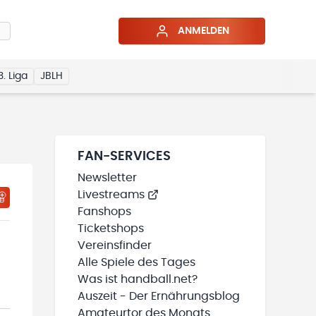
ANMELDEN
3. Liga
JBLH
FAN-SERVICES
Newsletter
Livestreams
HTIGUNGSSTATUS WIRD GELADEN
MEINE TEAMS“ HINZUFÜGEN
Fanshops
Ticketshops
Vereinsfinder
Alle Spiele des Tages
Was ist handball.net?
Auszeit - Der Ernährungsblog
Amateurtor des Monats