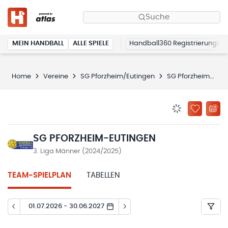
Suche
MEIN HANDBALL
ALLE SPIELE
Handball360 Registrierung
Home
Vereine
SG Pforzheim/Eutingen
SG Pforzheim-Eutingen
BENACHRICHTIG
ZU „MEINE
SG PFORZHEIM-EUTINGEN
3. Liga Männer (2024/2025)
TEAM-SPIELPLAN
TABELLEN
01.07.2026 - 30.06.2027