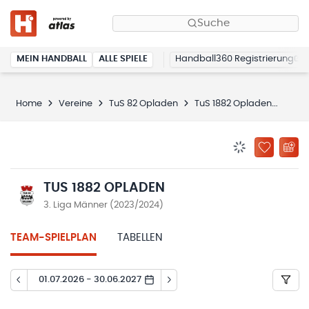
Suche
MEIN HANDBALL
ALLE SPIELE
Handball360 Registrierung
Home
Vereine
TuS 82 Opladen
TuS 1882 Opladen
Spie
BENACHRICHTIG
ZU „MEINE
TUS 1882 OPLADEN
3. Liga Männer (2023/2024)
TEAM-SPIELPLAN
TABELLEN
01.07.2026 - 30.06.2027