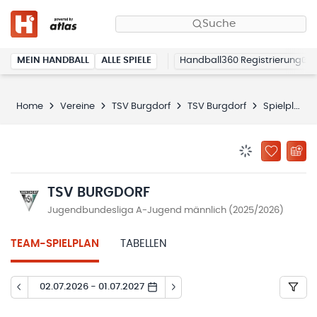
Suche
MEIN HANDBALL
ALLE SPIELE
Handball360 Registrierung
Home
Vereine
TSV Burgdorf
TSV Burgdorf
Spielplan
BENACHRICHTIG
ZU „MEINE
TSV BURGDORF
Jugendbundesliga A-Jugend männlich (2025/2026)
TEAM-SPIELPLAN
TABELLEN
02.07.2026 - 01.07.2027