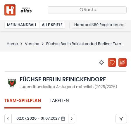
Suche
MEIN HANDBALL
ALLE SPIELE
Handball360 Registrierung
Home
Vereine
Füchse Berlin Reinickendorf Berliner Turn- und Sportverein von 1891 e.V.
BENACHRICHTIG
ZU „MEINE
FÜCHSE BERLIN REINICKENDORF
Jugendbundesliga A-Jugend männlich (2025/2026)
TEAM-SPIELPLAN
TABELLEN
02.07.2026 - 01.07.2027