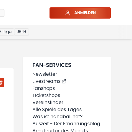
ANMELDEN
3. Liga
JBLH
FAN-SERVICES
Newsletter
Livestreams
HTIGUNGSSTATUS WIRD GELADEN
MEINE TEAMS“ HINZUFÜGEN
Fanshops
Ticketshops
Vereinsfinder
Alle Spiele des Tages
Was ist handball.net?
Auszeit - Der Ernährungsblog
Amateurtor des Monats