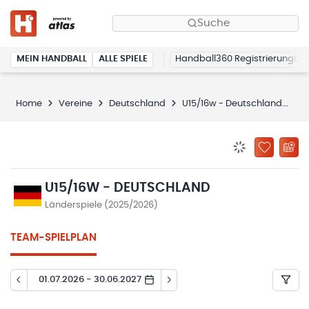
Suche
MEIN HANDBALL
ALLE SPIELE
Handball360 Registrierung
Home
Vereine
Deutschland
U15/16w - Deutschland
Sp
BENACHRICHTIG
ZU „MEINE
U15/16W - DEUTSCHLAND
Länderspiele (2025/2026)
TEAM-SPIELPLAN
01.07.2026 - 30.06.2027