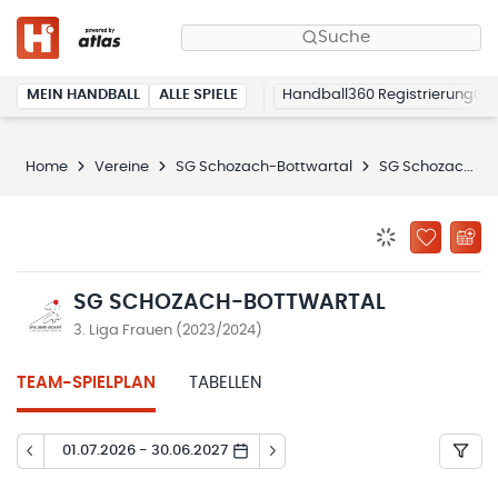
Suche
MEIN HANDBALL
ALLE SPIELE
Handball360 Registrierung
Home
Vereine
SG Schozach-Bottwartal
SG Schozach-Bottwartal
BENACHRICHTIG
ZU „MEINE
SG SCHOZACH-BOTTWARTAL
3. Liga Frauen (2023/2024)
TEAM-SPIELPLAN
TABELLEN
01.07.2026 - 30.06.2027