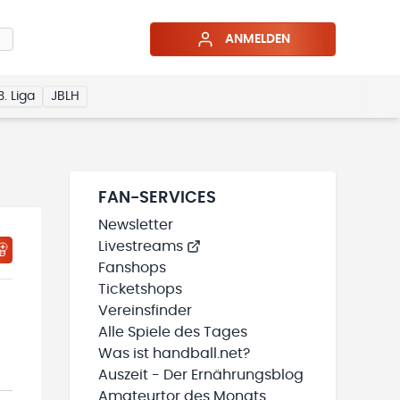
ANMELDEN
3. Liga
JBLH
FAN-SERVICES
Newsletter
Livestreams
HTIGUNGSSTATUS WIRD GELADEN
MEINE TEAMS“ HINZUFÜGEN
Fanshops
Ticketshops
Vereinsfinder
Alle Spiele des Tages
Was ist handball.net?
Auszeit - Der Ernährungsblog
Amateurtor des Monats