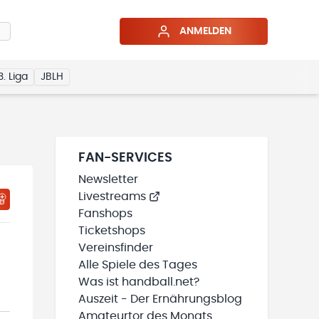
ANMELDEN
3. Liga
JBLH
FAN-SERVICES
Newsletter
Livestreams
HTIGUNGSSTATUS WIRD GELADEN
MEINE TEAMS“ HINZUFÜGEN
Fanshops
Ticketshops
Vereinsfinder
Alle Spiele des Tages
Was ist handball.net?
Auszeit - Der Ernährungsblog
Amateurtor des Monats