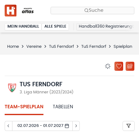
Suche
MEIN HANDBALL
ALLE SPIELE
Handball360 Registrierung
Home
Vereine
TuS Ferndorf
TuS Ferndorf
Spielplan
BENACHRICHTIG
ZU „MEINE
TUS FERNDORF
3. Liga Männer (2023/2024)
TEAM-SPIELPLAN
TABELLEN
02.07.2026 - 01.07.2027