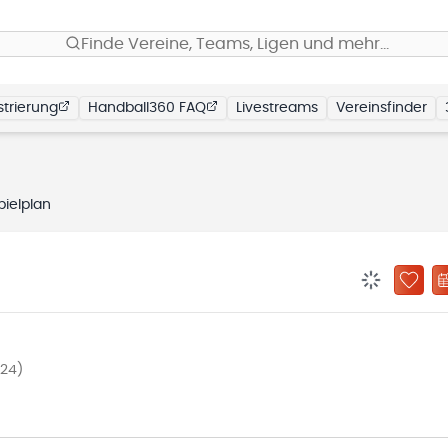
Finde Vereine, Teams, Ligen und mehr…
trierung
Handball360 FAQ
Livestreams
Vereinsfinder
pielplan
BENACHRIC
ZU „
024)