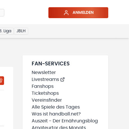
ANMELDEN
3. Liga
JBLH
FAN-SERVICES
Newsletter
Livestreams
HTIGUNGSSTATUS WIRD GELADEN
MEINE TEAMS“ HINZUFÜGEN
Fanshops
Ticketshops
Vereinsfinder
Alle Spiele des Tages
Was ist handball.net?
Auszeit - Der Ernährungsblog
Amateurtor des Monats