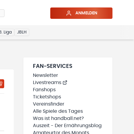
ANMELDEN
3. Liga
JBLH
FAN-SERVICES
Newsletter
Livestreams
HTIGUNGSSTATUS WIRD GELADEN
MEINE TEAMS“ HINZUFÜGEN
Fanshops
Ticketshops
Vereinsfinder
Alle Spiele des Tages
Was ist handball.net?
Auszeit - Der Ernährungsblog
Amateurtor des Monats