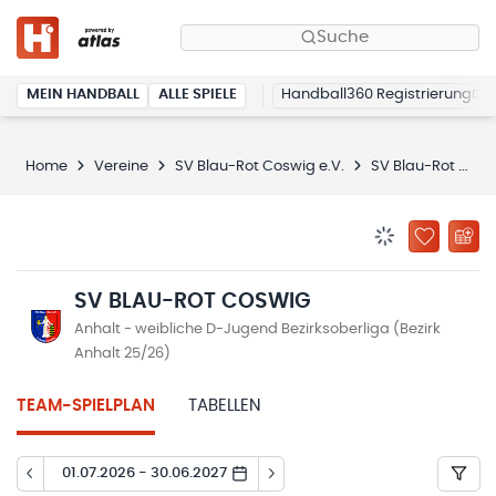
Suche
MEIN HANDBALL
ALLE SPIELE
Handball360 Registrierung
Home
Vereine
SV Blau-Rot Coswig e.V.
SV Blau-Rot Coswig
BENACHRICHTIG
ZU „MEINE
SV BLAU-ROT COSWIG
Anhalt - weibliche D-Jugend Bezirksoberliga (Bezirk
Anhalt 25/26)
TEAM-SPIELPLAN
TABELLEN
01.07.2026 - 30.06.2027