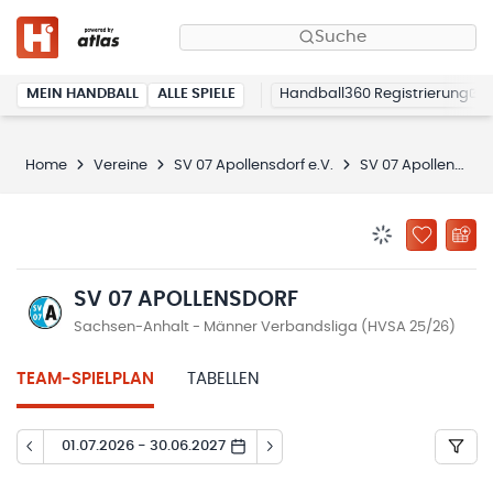
Suche
MEIN HANDBALL
ALLE SPIELE
Handball360 Registrierung
Home
Vereine
SV 07 Apollensdorf e.V.
SV 07 Apollensdorf
BENACHRICHTIG
ZU „MEINE
SV 07 APOLLENSDORF
Sachsen-Anhalt - Männer Verbandsliga (HVSA 25/26)
TEAM-SPIELPLAN
TABELLEN
01.07.2026 - 30.06.2027