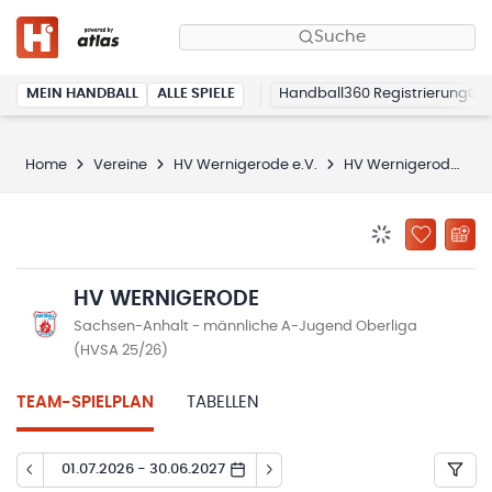
Suche
MEIN HANDBALL
ALLE SPIELE
Handball360 Registrierung
Home
Vereine
HV Wernigerode e.V.
HV Wernigerode
BENACHRICHTIG
ZU „MEINE
HV WERNIGERODE
Sachsen-Anhalt - männliche A-Jugend Oberliga
(HVSA 25/26)
TEAM-SPIELPLAN
TABELLEN
01.07.2026 - 30.06.2027