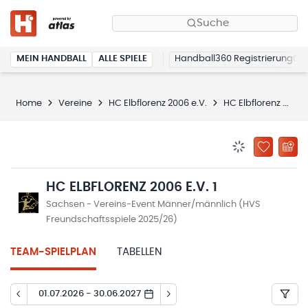
Suche
MEIN HANDBALL
ALLE SPIELE
Handball360 Registrierung
Home
Vereine
HC Elbflorenz 2006 e.V.
HC Elbflorenz 2006 e.V. 1
BENACHRICHTIG
ZU „MEINE
HC ELBFLORENZ 2006 E.V. 1
Sachsen - Vereins-Event Männer/männlich (HVS
Freundschaftsspiele 2025/26)
TEAM-SPIELPLAN
TABELLEN
01.07.2026 - 30.06.2027