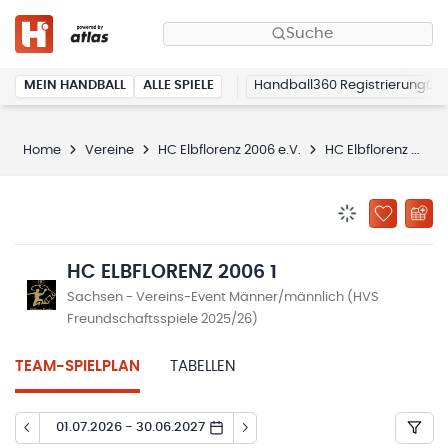
Suche
MEIN HANDBALL
ALLE SPIELE
Handball360 Registrierung
Home
Vereine
HC Elbflorenz 2006 e.V.
HC Elbflorenz 2006 1
BENACHRICHTIG
ZU „MEINE
HC ELBFLORENZ 2006 1
Sachsen - Vereins-Event Männer/männlich (HVS
Freundschaftsspiele 2025/26)
TEAM-SPIELPLAN
TABELLEN
01.07.2026 - 30.06.2027