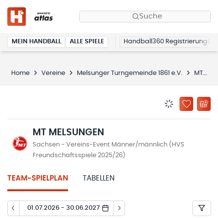
Suche
MEIN HANDBALL
ALLE SPIELE
Handball360 Registrierung
Home
Vereine
Melsunger Turngemeinde 1861 e.V.
MT Melsungen
BENACHRICHTIG
ZU „MEINE
MT MELSUNGEN
Sachsen - Vereins-Event Männer/männlich (HVS
Freundschaftsspiele 2025/26)
TEAM-SPIELPLAN
TABELLEN
01.07.2026 - 30.06.2027