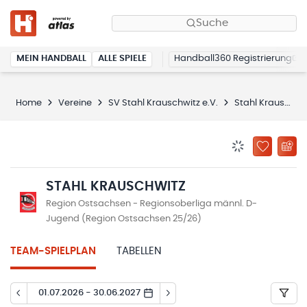
Suche
MEIN HANDBALL
ALLE SPIELE
Handball360 Registrierung
Home
Vereine
SV Stahl Krauschwitz e.V.
Stahl Krauschwitz
BENACHRICHTIG
ZU „MEINE
STAHL KRAUSCHWITZ
Region Ostsachsen - Regionsoberliga männl. D-
Jugend (Region Ostsachsen 25/26)
TEAM-SPIELPLAN
TABELLEN
01.07.2026 - 30.06.2027