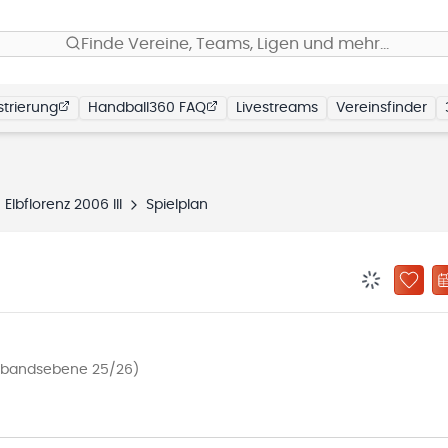
Finde Vereine, Teams, Ligen und mehr…
trierung
Handball360 FAQ
Livestreams
Vereinsfinder
Elbflorenz 2006 III
Spielplan
BENACHRIC
ZU „
rbandsebene 25/26)