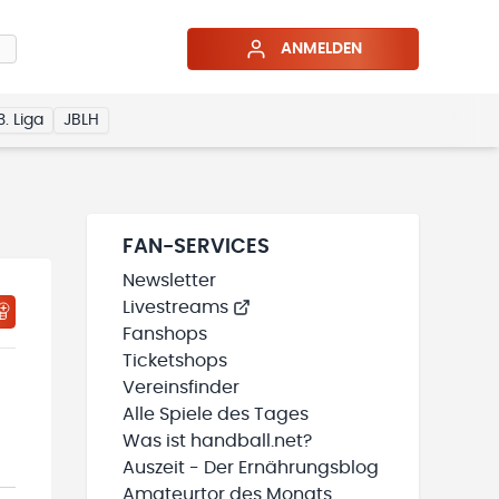
ANMELDEN
3. Liga
JBLH
FAN-SERVICES
Newsletter
Livestreams
HTIGUNGSSTATUS WIRD GELADEN
MEINE TEAMS“ HINZUFÜGEN
Fanshops
Ticketshops
Vereinsfinder
Alle Spiele des Tages
Was ist handball.net?
Auszeit - Der Ernährungsblog
Amateurtor des Monats