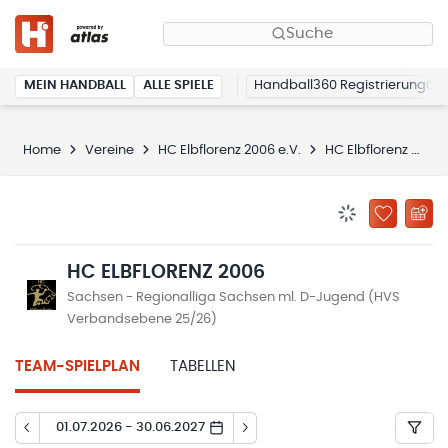
Suche
MEIN HANDBALL
ALLE SPIELE
Handball360 Registrierung
Home
Vereine
HC Elbflorenz 2006 e.V.
HC Elbflorenz 2006
BENACHRICHTIG
ZU „MEINE
HC ELBFLORENZ 2006
Sachsen - Regionalliga Sachsen ml. D-Jugend (HVS
Verbandsebene 25/26)
TEAM-SPIELPLAN
TABELLEN
01.07.2026 - 30.06.2027