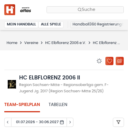
Suche
MEIN HANDBALL
ALLE SPIELE
Handball360 Registrierung
Home
Vereine
HC Elbflorenz 2006 e.V.
HC Elbflorenz 2006 II
BENACHRICHTIG
ZU „MEINE
HC ELBFLORENZ 2006 II
Region Sachsen-Mitte - Regionsoberliga gem. F-
Jugend Jg. 2017 (Region Sachsen-Mitte 25/26)
TEAM-SPIELPLAN
TABELLEN
01.07.2026 - 30.06.2027