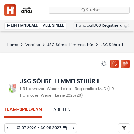
Suche
MEIN HANDBALL
ALLE SPIELE
Handball360 Registrierung
Home
Vereine
JSG Söhre-Himmelsthür
JSG Söhre-Himmelsthür II
BENACHRICHTIG
ZU „MEINE
JSG SÖHRE-HIMMELSTHÜR II
HR Hannover-Weser-Leine - Regionsliga MJD (HR
Hannover-Weser-Leine 2025/26)
TEAM-SPIELPLAN
TABELLEN
01.07.2026 - 30.06.2027