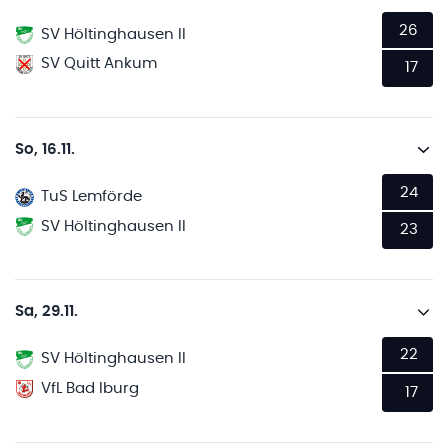
26
SV Höltinghausen II
SV Quitt Ankum
17
So, 16.11.
24
TuS Lemförde
SV Höltinghausen II
23
Sa, 29.11.
22
SV Höltinghausen II
VfL Bad Iburg
17