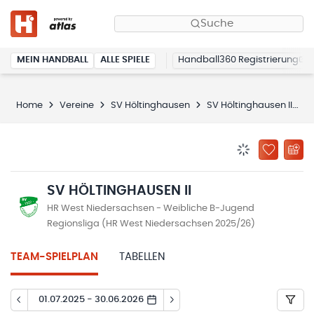
Suche
MEIN HANDBALL
ALLE SPIELE
Handball360 Registrierung
Home
Vereine
SV Höltinghausen
SV Höltinghausen II
S
BENACHRICHTIG
ZU „MEINE
SV HÖLTINGHAUSEN II
HR West Niedersachsen - Weibliche B-Jugend
Regionsliga (HR West Niedersachsen 2025/26)
TEAM-SPIELPLAN
TABELLEN
01.07.2025 - 30.06.2026