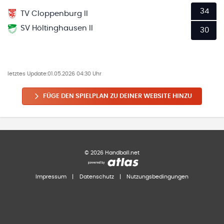
34
TV Cloppenburg II
SV Höltinghausen II
30
letztes Update:
01.05.2026 04:30 Uhr
FÜGE DEN SPIELPLAN ZU DEINER WEBSITE HINZU
©
2026
Handball.net
Impressum
|
Datenschutz
|
Nutzungsbedingungen