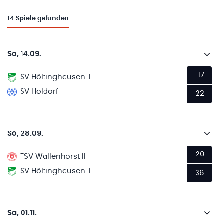
14
Spiele gefunden
So, 14.09.
17
SV Höltinghausen II
SV Holdorf
22
So, 28.09.
20
TSV Wallenhorst II
SV Höltinghausen II
36
Sa, 01.11.