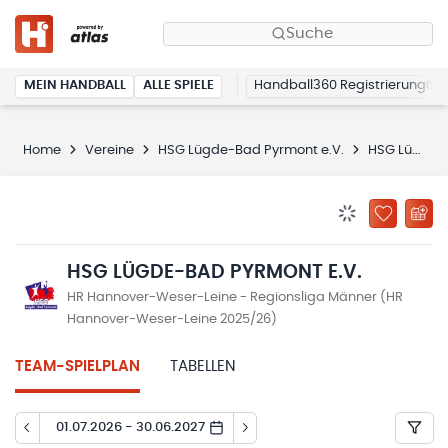
Suche
MEIN HANDBALL
ALLE SPIELE
Handball360 Registrierung
Home
Vereine
HSG Lügde-Bad Pyrmont e.V.
HSG Lügde-Bad Pyrmont e.V.
BENACHRICHTIG
ZU „MEINE
HSG LÜGDE-BAD PYRMONT E.V.
HR Hannover-Weser-Leine - Regionsliga Männer (HR
Hannover-Weser-Leine 2025/26)
TEAM-SPIELPLAN
TABELLEN
01.07.2026 - 30.06.2027