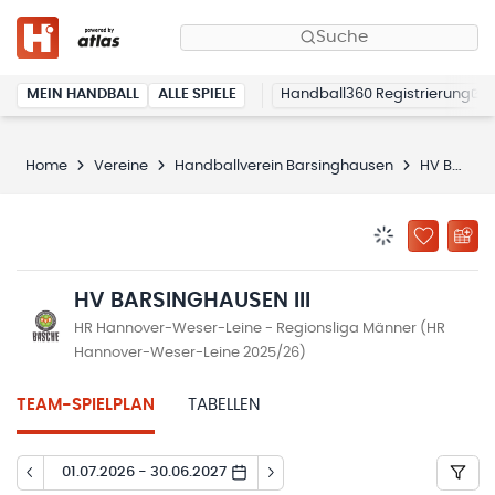
Suche
MEIN HANDBALL
ALLE SPIELE
Handball360 Registrierung
Home
Vereine
Handballverein Barsinghausen
HV Barsinghausen III
BENACHRICHTIG
ZU „MEINE
HV BARSINGHAUSEN III
HR Hannover-Weser-Leine - Regionsliga Männer (HR
Hannover-Weser-Leine 2025/26)
TEAM-SPIELPLAN
TABELLEN
01.07.2026 - 30.06.2027