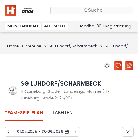
Suche
MEIN HANDBALL
ALLE SPIELE
Handball360 Registrierung
Home
Vereine
SG Luhdorf/Scharmbeck
SG Luhdorf/Scharmbeck
BENACHRICHTIG
ZU „MEINE
SG LUHDORF/SCHARMBECK
HR Lüneburg-Stade - Landesliga Männer (HR
Lüneburg-Stade 2025/26)
TEAM-SPIELPLAN
TABELLEN
01.07.2025 - 30.06.2026