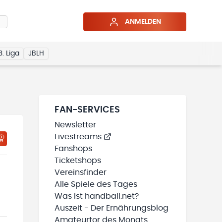
ANMELDEN
3. Liga
JBLH
FAN-SERVICES
Newsletter
Livestreams
HTIGUNGSSTATUS WIRD GELADEN
MEINE TEAMS“ HINZUFÜGEN
Fanshops
Ticketshops
Vereinsfinder
Alle Spiele des Tages
Was ist handball.net?
Auszeit - Der Ernährungsblog
Amateurtor des Monats