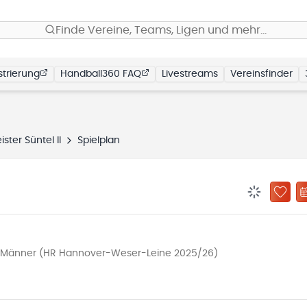
Finde Vereine, Teams, Ligen und mehr…
trierung
Handball360 FAQ
Livestreams
Vereinsfinder
ster Süntel II
Spielplan
BENACHRIC
ZU „
a Männer (HR Hannover-Weser-Leine 2025/26)