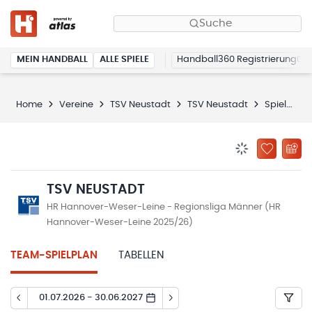
Suche
MEIN HANDBALL
ALLE SPIELE
Handball360 Registrierung
Home
Vereine
TSV Neustadt
TSV Neustadt
Spielplan
BENACHRICHTIG
ZU „MEINE
TSV NEUSTADT
HR Hannover-Weser-Leine - Regionsliga Männer (HR
Hannover-Weser-Leine 2025/26)
TEAM-SPIELPLAN
TABELLEN
01.07.2026 - 30.06.2027