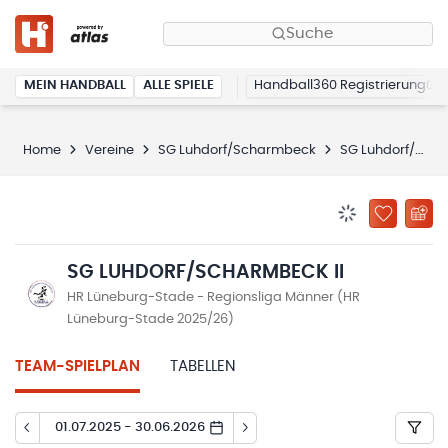
Suche
MEIN HANDBALL
ALLE SPIELE
Handball360 Registrierung
Home
Vereine
SG Luhdorf/Scharmbeck
SG Luhdorf/Scharmbeck II
BENACHRICHTIG
ZU „MEINE
SG LUHDORF/SCHARMBECK II
HR Lüneburg-Stade - Regionsliga Männer (HR
Lüneburg-Stade 2025/26)
TEAM-SPIELPLAN
TABELLEN
01.07.2025 - 30.06.2026