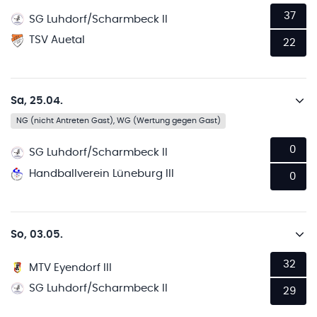
37
SG Luhdorf/Scharmbeck II
TSV Auetal
22
Sa, 25.04.
NG (nicht Antreten Gast), WG (Wertung gegen Gast)
0
SG Luhdorf/Scharmbeck II
Handballverein Lüneburg III
0
So, 03.05.
32
MTV Eyendorf III
SG Luhdorf/Scharmbeck II
29