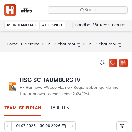
Suche
MEIN HANDBALL
ALLE SPIELE
Handball360 Registrierung
Home
Vereine
HSG Schaumburg
HSG Schaumburg IV
BENACHRICHTIG
ZU „MEINE
HSG SCHAUMBURG IV
HR Hannover-Weser-Leine - Regionsoberliga Männer
(HR Hannover-Weser-Leine 2024/25)
TEAM-SPIELPLAN
TABELLEN
01.07.2025 - 30.06.2026