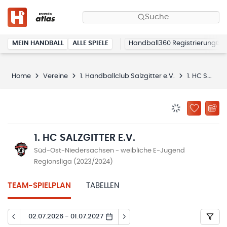
Suche
MEIN HANDBALL
ALLE SPIELE
Handball360 Registrierung
Home
Vereine
1. Handballclub Salzgitter e.V.
1. HC Salzgitter e.V.
BENACHRICHTIG
ZU „MEINE
1. HC SALZGITTER E.V.
Süd-Ost-Niedersachsen - weibliche E-Jugend
Regionsliga (2023/2024)
TEAM-SPIELPLAN
TABELLEN
02.07.2026 - 01.07.2027