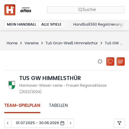
Suche
MEIN HANDBALL
ALLE SPIELE
Handball360 Registrierung
Home
Vereine
TuS Grün-Weiß Himmelsthür
TuS GW Himmelsthür
BENACHRICHTIG
ZU „MEINE
TUS GW HIMMELSTHÜR
Hannover-Weser-Leine - Frauen Regionsklasse
(2023/2024)
TEAM-SPIELPLAN
TABELLEN
01.07.2025 - 30.06.2026