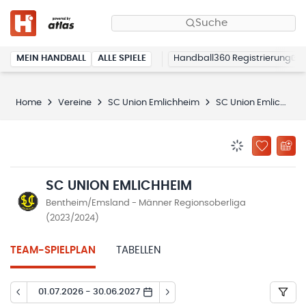
Suche
MEIN HANDBALL
ALLE SPIELE
Handball360 Registrierung
Home
Vereine
SC Union Emlichheim
SC Union Emlichheim
BENACHRICHTIG
ZU „MEINE
SC UNION EMLICHHEIM
Bentheim/Emsland - Männer Regionsoberliga
(2023/2024)
TEAM-SPIELPLAN
TABELLEN
01.07.2026 - 30.06.2027