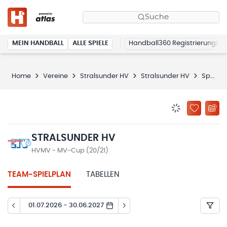
Suche
MEIN HANDBALL
ALLE SPIELE
Handball360 Registrierung
Home
Vereine
Stralsunder HV
Stralsunder HV
Spielplan
BENACHRICHTIG
ZU „MEINE
STRALSUNDER HV
HVMV - MV-Cup (20/21)
TEAM-SPIELPLAN
TABELLEN
01.07.2026 - 30.06.2027