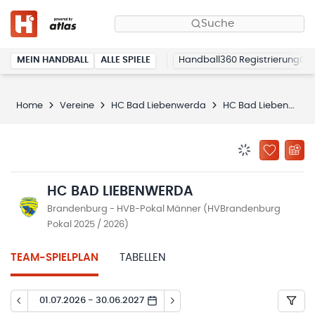
Suche
MEIN HANDBALL
ALLE SPIELE
Handball360 Registrierung
Home
Vereine
HC Bad Liebenwerda
HC Bad Liebenwerda
BENACHRICHTIG
ZU „MEINE
HC BAD LIEBENWERDA
Brandenburg - HVB-Pokal Männer (HVBrandenburg
Pokal 2025 / 2026)
TEAM-SPIELPLAN
TABELLEN
01.07.2026 - 30.06.2027