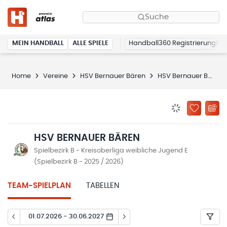
Suche
MEIN HANDBALL
ALLE SPIELE
Handball360 Registrierung
Home
Vereine
HSV Bernauer Bären
HSV Bernauer Bären
BENACHRICHTIG
ZU „MEINE
HSV BERNAUER BÄREN
Spielbezirk B - Kreisoberliga weibliche Jugend E
(Spielbezirk B - 2025 / 2026)
TEAM-SPIELPLAN
TABELLEN
01.07.2026 - 30.06.2027